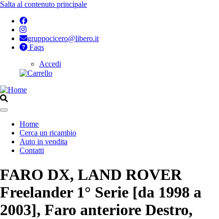
Salta al contenuto principale
gruppocicero@libero.it
Faqs
Accedi
Opzioni
di
configurazione
per
Home
Aperto
Cerca un ricambio
Navigazione
Auto in vendita
principale
Contatti
FARO DX, LAND ROVER
Freelander 1° Serie [da 1998 a
2003], Faro anteriore Destro,