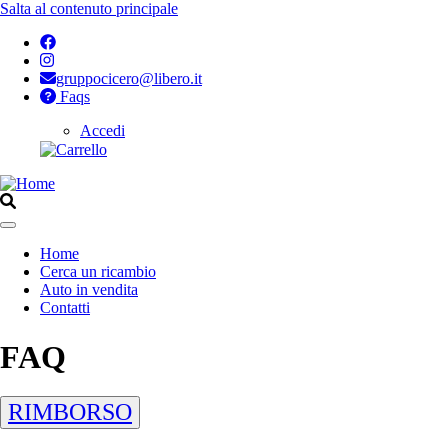
Salta al contenuto principale
gruppocicero@libero.it
Faqs
Accedi
Opzioni
di
configurazione
per
Home
Aperto
Cerca un ricambio
Navigazione
Auto in vendita
principale
Contatti
FAQ
RIMBORSO