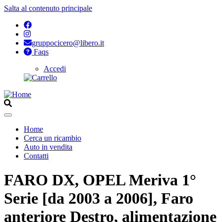
Salta al contenuto principale
gruppocicero@libero.it
Faqs
Accedi
Opzioni
di
configurazione
per
Aperto
Home
Cerca un ricambio
Navigazione
Auto in vendita
principale
Contatti
FARO DX, OPEL Meriva 1°
Serie [da 2003 a 2006], Faro
anteriore Destro, alimentazione