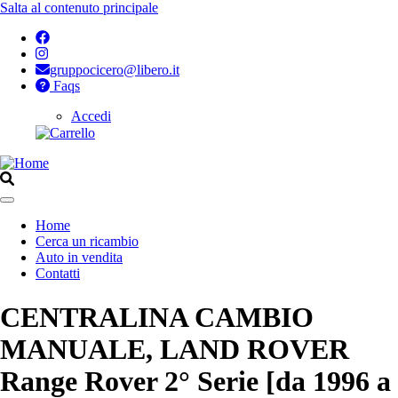
Salta al contenuto principale
gruppocicero@libero.it
Faqs
Accedi
Opzioni
di
configurazione
per
Home
Aperto
Cerca un ricambio
Navigazione
Auto in vendita
principale
Contatti
CENTRALINA CAMBIO
MANUALE, LAND ROVER
Range Rover 2° Serie [da 1996 a