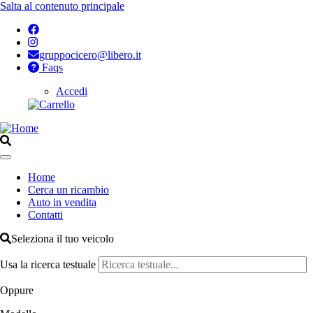
Salta al contenuto principale
gruppocicero@libero.it
Faqs
Accedi
Opzioni
di
configurazione
per
Home
Aperto
Cerca un ricambio
Navigazione
Auto in vendita
principale
Contatti
Seleziona il tuo veicolo
Usa la ricerca testuale
Oppure