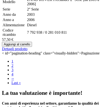
Modello
2006]
Serie
2° Serie
Anno da
2003
Anno a
2006
Alimentazione
Diesel
Codice
7 792 938 / 0 281 010 811
ricambio
57,50 €
Dettagli prodotto
< id="pagination-heading" class="visually-hidden">Paginazione
Page
1
Page
2
Page
3
Page
4
Pagina
››
successiva
Ultima
Last »
pagina
La tua valutazione è importante!
Con anni di esperienza nel settore, garantiamo la qualità dei