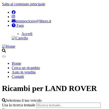
Salta al contenuto principale
gruppocicero@libero.it
Faqs
Accedi
Opzioni
di
configurazione
per
Aperto
Home
Cerca un ricambio
Navigazione
Auto in vendita
principale
Contatti
Ricambi per LAND ROVER
Seleziona il tuo veicolo
Usa la ricerca testuale